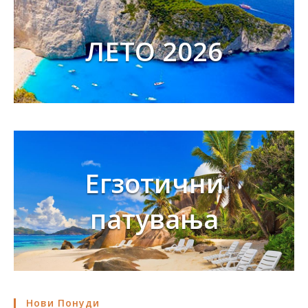
ЛЕТО 2026
Егзотични
патувања
Нови Понуди