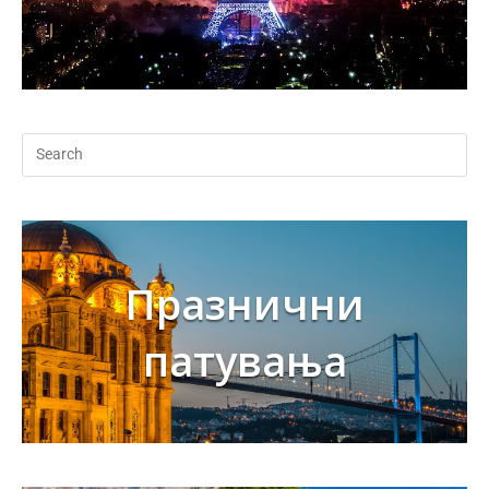
Празнични
патувања