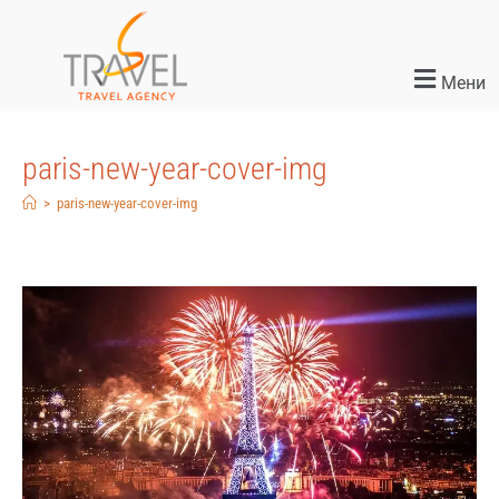
Мени
paris-new-year-cover-img
>
paris-new-year-cover-img