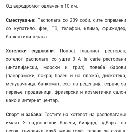
Од аеродромот одлачен е 10 км.
Сместување:
Располага со 239 соби, сите опремени
со купатило, фен, ТВ, телефон, клима, фрижидер,
балкон или тераса.
Хотелски содржини:
Покрај главниот ресторан,
хотелот располага со уште 3 A la carte ресторани
(инталијански, морски и грил) повеќе барови
(панорамски, покрај базен и на плажа), дискотека,
менувачница, банкомат, сеф на рецепција, сервис за
перење, продавници, фризерски и козметички салон
како и интернет центар.
Спорт и забава:
Гостите на хотелот на располагање
имаат 3 надворешни базени, билјард, одбојка на
песок, гњурачки клуб, мини голф, терени за сковш,