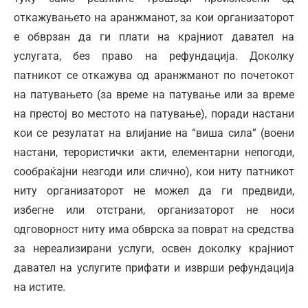
откажувањето на аранжманот, за кои организаторот
е обврзан да ги плати на крајниот давател на
услугата, без право на рефундација. Доколку
патникот се откажува од аранжманот по почетокот
на патувањето (за време на патување или за време
на престој во местото на патување), поради настани
кои се резулатат на влијание на “виша сила” (воени
настани, терористички акти, елементарни непогоди,
сообраќајни незгоди или слично), кои ниту патникот
ниту организаторот не можел да ги предвиди,
избегне или отстрани, организаторот не носи
одговорност ниту има обврска за поврат на средства
за нереализирани услуги, освен доколку крајниот
давател на услугите прифати и изврши рефундација
на истите.