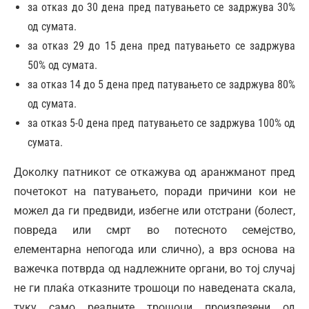
за отказ до 30 дена пред патувањето се задржува 30%
од сумата.
за отказ 29 до 15 дена пред патувањето се задржува
50% од сумата.
за отказ 14 до 5 дена пред патувањето се задржува 80%
од сумата.
за отказ 5-0 дена пред патувањето се задржува 100% од
сумата.
Доколку патникот се откажува од аранжманот пред
почетокот на патувањето, поради причини кои не
можел да ги предвиди, избегне или отстрани (болест,
повреда или смрт во потесното семејство,
елементарна непогода или слично), а врз основа на
важечка потврда од надлежните органи, во тој случај
не ги плаќа отказните трошоци по наведената скала,
туку само реалните трошоци произлезени од