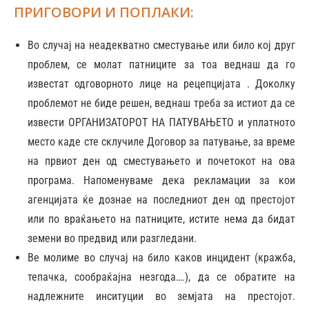
ПРИГОВОРИ И ПОПЛАКИ:
Во случај на неадекватно сместување или било кој друг
проблем, се молат патниците за тоа веднаш да го
известат одговорното лице на рецепцијата . Доколку
проблемот не биде решен, веднаш треба за истиот да се
извести ОРГАНИЗАТОРОТ НА ПАТУВАЊЕТО и уплатното
место каде сте склучиле Договор за патување, за време
на првиот ден од сместувањето и почетокот на ова
програма. Напоменуваме дека рекламации за кои
агенцијата ќе дознае на последниот ден од престојот
или по враќањето на патниците, истите нема да бидат
земени во предвид или разгледани.
Ве молиме во случај на било каков инцидент (кражба,
тепачка, сообраќајна незгода….), да се обратите на
надлежните инситуции во земјата на престојот.