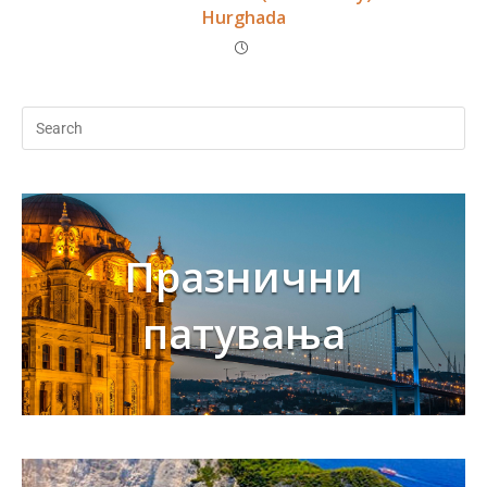
Hurghada
Празнични
патувања