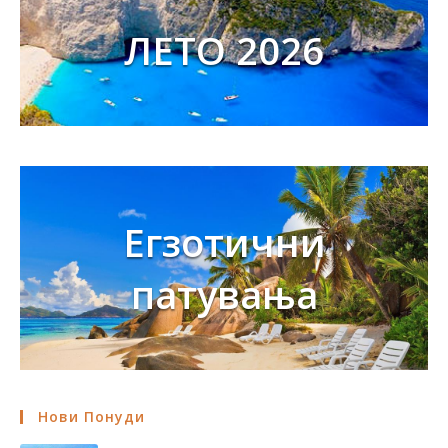
ЛЕТО 2026
Егзотични
патувања
Нови Понуди