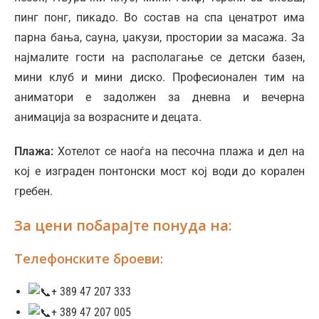
пинг понг, пикадо. Во состав на спа ценатрот има
парна бања, сауна, џакузи, простории за масажа. За
најмалите гости на располагање се детски базен,
мини клуб и мини диско. Професионален тим на
аниматори е задолжен за дневна и вечерна
анимација за возрасните и децата.
Плажа:
Хотелот се наоѓа на песочна плажа и дел на
кој е изграден понтонски мост кој води до корален
гребен.
За цени побарајте понуда на:
Телефонските броеви:
+ 389 47 207 333
+ 389 47 207 005