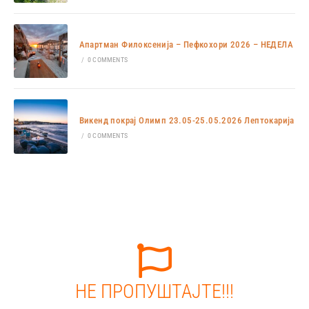
Апартман Филоксенија – Пефкохори 2026 – НЕДЕЛА
/
0 COMMENTS
Викенд покрај Олимп 23.05-25.05.2026 Лептокарија
/
0 COMMENTS
НЕ ПРОПУШТАЈТЕ!!!