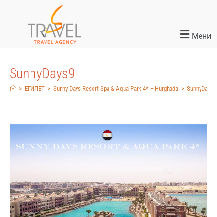
Мени
SunnyDays9
>
ЕГИПЕТ
>
Sunny Days Resort Spa & Aqua Park 4* – Hurghada
>
SunnyDays9