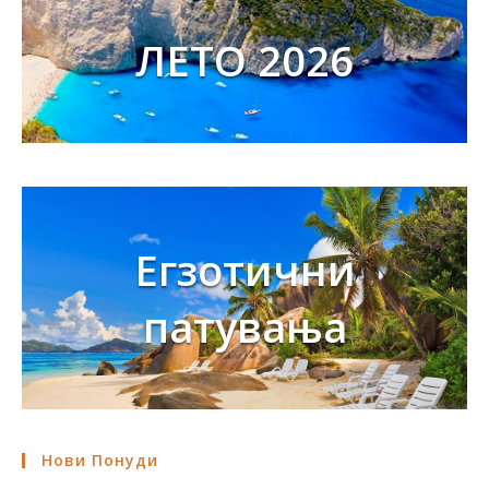
ЛЕТО 2026
Егзотични
патувања
Нови Понуди