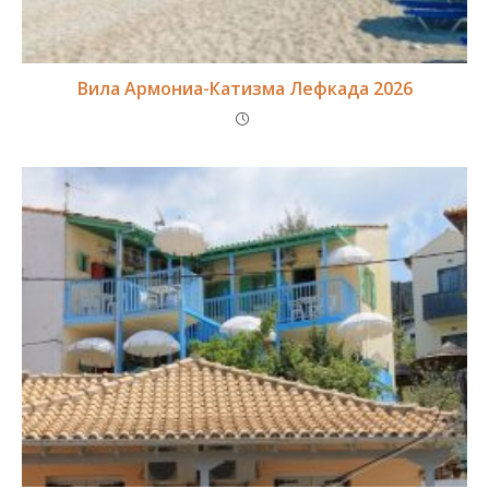
Вила Армониа-Катизма Лефкада 2026