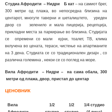
С
тудиа Афродити – Нидри Б кат
– на самиот брег,
300 метри од плажа, во непосредна близина на
центарот, многуте таверни и шеталиштето, уреден
двор со зеленило и мала пицерија, рецепција,
прикладни места за паркирање во близина. Студијата
се опремени со мали кујни, тоалет, ТВ, клима
вклучена во цената, тераси, чистење на апартманите
на 3 дена. Студиата се со традиционален дизајн , со
различна големина , некои се со поглед на море.
В
и
л
а Афродити – Нидри – на сама обала, 300
метри од плажа, двор, пристап до центар
ЦЕНОВНИК
Вила
1/2
1/2
1/4 студио
Афродити–
студио
студио
(4 лица)