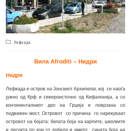
Лефкада
Вила Afroditi – Нидри
Н
и
д
р
и
Лефкада е остров на Јонскиот Архипелаг, кој се наоѓа
јужно од Крф и североисточно од Кефалонија, а со
континенталниот дел на Грција е поврзана со
подвижен мост. Островот со причина го нарекуваат
островот на бојата: белата боја на карпите, школките
и песокта по кои го добила и името; сината боја на