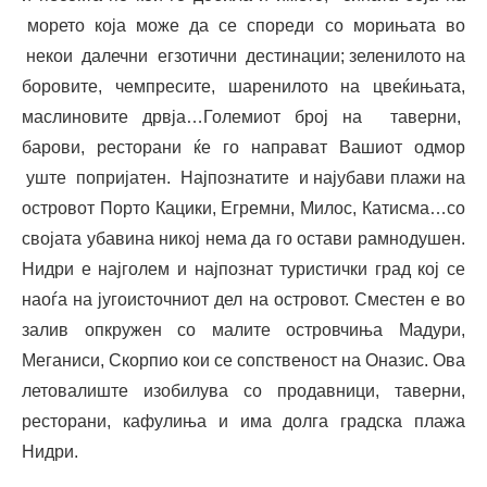
морето која може да се спореди со морињата во
некои далечни егзотични дестинации; зеленилото на
боровите, чемпресите, шаренилото на цвеќињата,
маслиновите дрвја…Големиот број на таверни,
барови, ресторани ќе го направат Вашиот одмор
уште попријатен. Најпознатите и најубави плажи на
островот Порто Кацики, Егремни, Милос, Катисма…со
својата убавина никој нема да го остави рамнодушен.
Нидри е најголем и најпознат туристички град кој се
наоѓа на југоисточниот дел на островот. Сместен е во
залив опкружен со малите островчиња Мадури,
Меганиси, Скорпио кои се сопственост на Оназис. Ова
летовалиште изобилува со продавници, таверни,
ресторани, кафулиња и има долга градска плажа
Нидри.