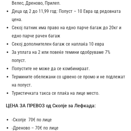
Велес, Дреново, Прилеп.
Деца од 2 до 11,99 год: Попуст – 10 Евра од редовната
цена.
Секој патник има право на едно парче багаж до 20кг и
едно парче рачен багаж
Секој дополнителен багаж се наплаќа 10 евра
За уплата на 2 или повеќе темини одобруваме 7%
попуст.
Попустите не може да се комбинираат.
Термините обележани со црвено се промо и не подлежат
на попуст.
Туристичката такса се плаќа на лице место.
ЦЕНА ЗА ПРЕВОЗ од Скопје за Лефкада:
-Скопје 70€ по лице
-Дреново – 70€ по лице