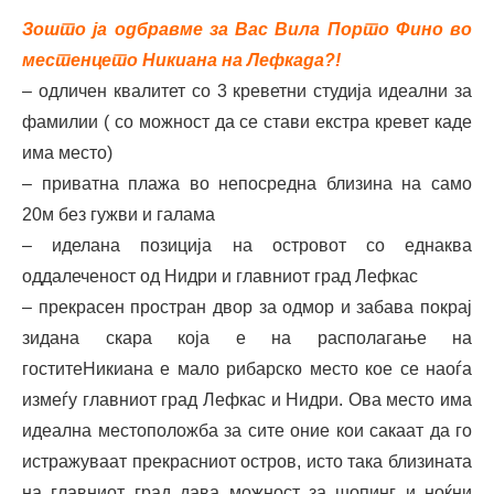
Зошто ја одбравме за Вас Вила Порто Фино во
местенцето Никиана на Лефкада?!
– одличен квалитет со 3 креветни студија идеални за
фамилии ( со можност да се стави екстра кревет каде
има место)
– приватна плажа во непосредна близина на само
20м без гужви и галама
– иделана позиција на островот со еднаква
оддалеченост од Нидри и главниот град Лефкас
– прекрасен простран двор за одмор и забава покрај
зидана скара која е на располагање на
гоститеНикиана е мало рибарско место кое се наоѓа
измеѓу главниот град Лефкас и Нидри. Ова место има
идеална местоположба за сите оние кои сакаат да го
истражуваат прекрасниот остров, исто така близината
на главниот град дава можност за шопинг и ноќни