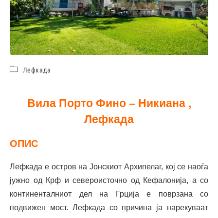
Лефкада
Вила Порто Фино – Никиана ,
Лефкада
ОПИС
Лефкада е остров на Јонскиот Архипелаг, кој се наоѓа
јужно од Крф и североисточно од Кефалонија, а со
континенталниот дел на Грција е поврзана со
подвижен мост. Лефкада со причина ја нарекуваат