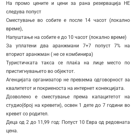
На промо цените и цени за рана резервација НЕ
следува попуст
Сместување во собите е после 14 часот (локално
време)
,
Напуштање на собите е до 10 часот (локално време)
За уплатени два аранжмани 7+7 попуст 7% на
вториот аранжман ( не се комбинира)
Туристичката такса се плаќа на лице место по
пристигнувањето во објектот.
Агенцијата организатор не превзема одговорност за
квалитетот и покриеноста на интернет конекцијата.
Дозволено е сместување према капацитетот на
студио(број на кревети), освен 1 дете до 7 години во
кревет со родител.
Деца од 2 до 11,99 год: Попуст 10 Евра од редовната
цена.