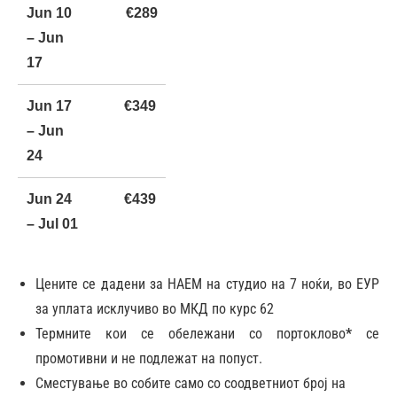
Jun 10
€289
– Jun
17
Jun 17
€349
– Jun
24
Jun 24
€439
– Jul 01
Jul 01 –
€549
Цените се дадени за НАЕМ на студио на 7 ноќи, во ЕУР
Jul 08
за уплата исклучиво во МКД по курс 62
Термните кои се обележани со портоклово
*
се
Jul 08 –
€569
промотивни и не подлежат на попуст.
Jul 15
Сместување во собите само со соодветниот број на