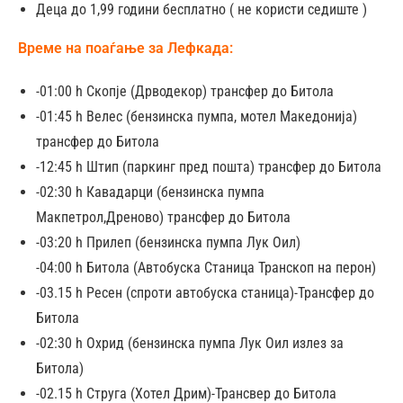
– Sep
Деца до 1,99 години бесплатно ( не користи седиште )
23
Време на поаѓање за Лефкада:
Sep 23
€149
-01:00 h Скопје (Дрводекор) трансфер до Битола
– Sep
-01:45 h Велес (бензинска пумпа, мотел Македонија)
30
трансфер до Битола
-12:45 h Штип (паркинг пред пошта) трансфер до Битола
-02:30 h Кавадарци (бензинска пумпа
Макпетрол,Дреново) трансфер до Битола
-03:20 h Прилеп (бензинска пумпа Лук Оил)
-04:00 h Битола (Автобуска Станица Транскоп на перон)
-03.15 h Ресен (спроти автобуска станица)-Трансфер до
Битола
-02:30 h Охрид (бензинска пумпа Лук Оил излез за
Битола)
-02.15 h Струга (Хотел Дрим)-Трансвер до Битола