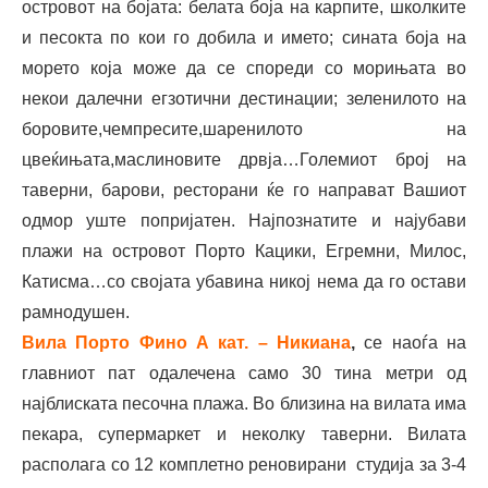
островот на бојата: белата боја на карпите, школките
и песокта по кои го добила и името; сината боја на
морето која може да се спореди со морињата во
некои далечни егзотични дестинации; зеленилото на
боровите,чемпресите,шаренилото на
цвеќињата,маслиновите дрвја…Големиот број на
таверни, барови, ресторани ќе го направат Вашиот
одмор уште попријатен. Најпознатите и најубави
плажи на островот Порто Кацики, Егремни, Милос,
Катисма…со својата убавина никој нема да го остави
рамнодушен.
Вила Порто Фино А кат. – Никиана
,
сe наоѓа на
главниот пат одалечена само 30 тина метри од
најблиската песочна плажа. Во близина на вилата има
пекара, супермаркет и неколку таверни. Вилата
располага со 12 комплетно реновирани студија за 3-4