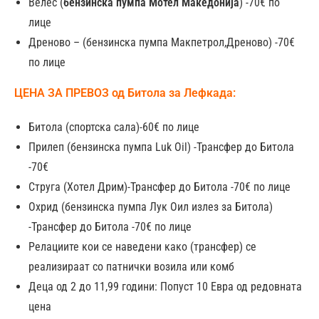
Aug 19
€529
Велес (
бензинска пумпа Мотел Македонија
) -70€ по
– Aug
лице
26
Дреново – (бензинска пумпа Макпетрол,Дреново) -70€
по лице
Aug 26
€469
ЦЕНА ЗА ПРЕВОЗ од Битола за Лефкада:
– Sep
02
Битола (спортска сала)-60€ по лице
Прилеп (бензинска пумпа Luk Oil) -Трансфер до Битола
Sep 02
€399
-70€
– Sep
Струга (Хотел Дрим)-Трансфер до Битола -70€ по лице
09
Охрид (бензинска пумпа Лук Оил излез за Битола)
Sep 09
€289
-Трансфер до Битола -70€ по лице
– Sep
Релациите кои се наведени како (трансфер) се
16
реализираат со патнички возила или комб
Деца од 2 до 11,99 години: Попуст 10 Евра од редовната
Sep 16
€219
цена