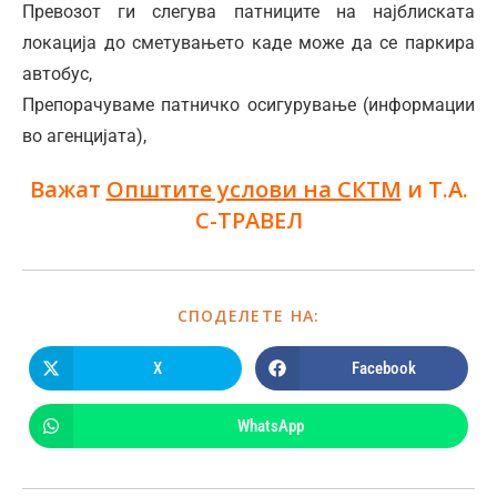
Превозот ги слегува патниците на најблиската
локација до сметувањето каде може да се паркира
автобус,
Препорачуваме патничко осигурување (информации
во агенцијата),
Важат
Општите услови на СКТМ
и Т.А.
С-ТРАВЕЛ
СПОДЕЛЕТЕ НА:
X
Facebook
WhatsApp