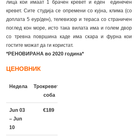
лица кои имаат 1 брачен кревет и еден единечен
кревет. Сите студија се опремени со кујна, клима (со
доплата 5 еур/ден), телевизор и тераса со страничен
поглед кон море, исто така вилата има и голем двор
со тревна површина каде има скара и фурна кои
гостите можат да ги користат.
*РЕНОВИРАНА во 2020 година*
ЦЕНОВНИК
Недела
Трокреветна
соба
Jun 03
€189
– Jun
10