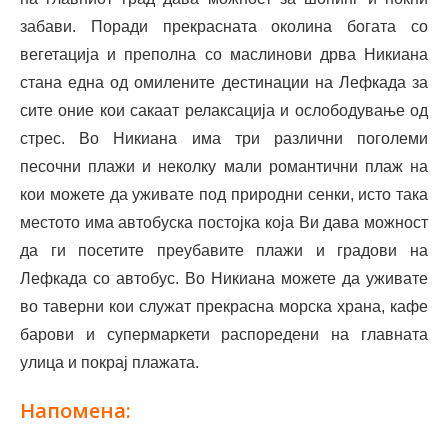
забави. Поради прекрасната околина богата со
вегетација и преполна со маслинови дрва Никиана
стана една од омилените дестинации на Лефкада за
сите оние кои сакаат релаксација и ослободување од
стрес. Во Никиана има три различни поголеми
песочни плажи и неколку мали романтични плаж на
кои можете да уживате под природни сенки, исто така
местото има автобуска постојка која Ви дава можност
да ги посетите преубавите плажи и градови на
Лефкада со автобус. Во Никиана можете да уживате
во таверни кои служат прекрасна морска храна, кафе
барови и супермаркети распоредени на главната
улица и покрај плажата.
Напомена: