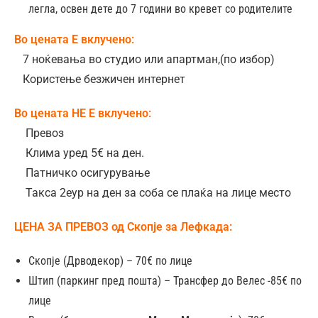
Jul 15 –
€589
легла, освен дете до 7 години во кревет со родителите
Jul 22
Во цената Е вклучено:
7 ноќевања во студио или апартман,(по избор)
Jul 22 –
€589
Користење безжичен интернет
Jul 29
Во цената НЕ Е вклучено:
Jul 29 –
€589
Превоз
Aug 05
Клима уред 5€ на ден.
Aug 05
€589
Патничко осигурување
– Aug
Такса 2еур на ден за соба се плаќа на лице место
12
ЦЕНА ЗА ПРЕВОЗ од Скопје за Лефкада:
Aug 12
€589
Скопје (Дрводекор) – 70€ по лице
– Aug
Штип (паркинг пред пошта) – Трансфер до Велес -85€ по
19
лице