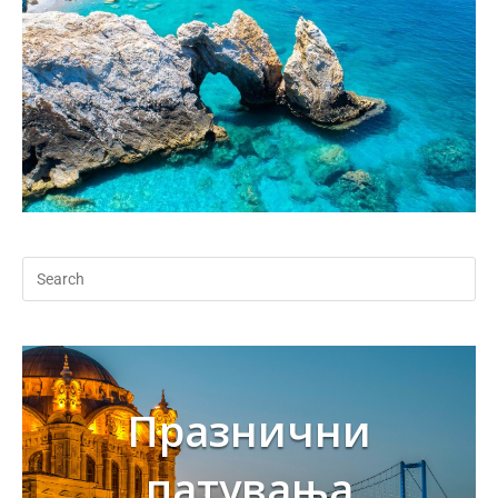
Празнични
патувања