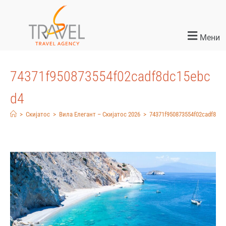
Мени
74371f950873554f02cadf8dc15ebc
d4
>
Скијатос
>
Вила Елегант – Скијатос 2026
>
74371f950873554f02cadf8dc1