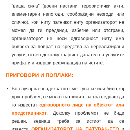
“виша сила” (воени настани, терористички акти,
елементарни непогоди, сообраќајни незгоди или
слично), кои ниту патникот ниту организаторот не
можел да ги предвиди, избегне или отстрани,
организаторот не носи одговорност ниту има
обврска за поврат на средства за нереализирани
услуги, освен доколку крајниот давател на услугите
прифати и изврши рефундација на истите.
ПРИГОВОРИ И ПОПЛАКИ:
Во случај на неадекватно сместување или било кој
друг проблем, се молат патниците за тоа веднаш да
го известат
одговорното лице на објектот или
представникот.
Доколку проблемот не биде
решен, веднаш треба за истиот да се
извести
ОРГАНИЗАТОРОТ НА ПАТУВАЊЕТО
и