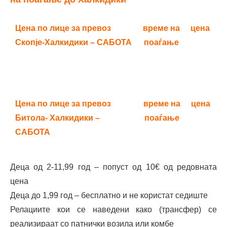
Цена по лице за превоз
време на
цена
Скопје-Халкидики – САБОТА
поаѓање
Скопје – Дрводекор
04;00
50 €
Велес – (Кружен Тек на
04;30
50 €
Цена по лице за превоз
време на
цена
Влезот-Бензиска Макпетрол)
Битола- Халкидики –
поаѓање
Штип – паркинг пред пошта,
03;40
65 €
САБОТА
трансфер до Велес
Битола – Автобуска станица
04;00
45 €
Деца од 2-11,99 год – попуст од 10€ од редовната
Неготино – бензинска,
05;00
50 €
Транскоп – на перон
цена
Неготино
Деца до 1,99 год – бесплатно и не користат седиште
Прилеп – БП Селида,
03;15
45€
Граничен премин – бензинска
06;00
50 €
Релациите кои се наведени како (трансфер) се
трансфер до Битола
Шимов
реализираат со патнички возила или комбe