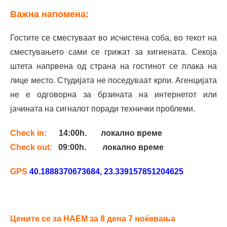
Важна напомена:
Гостите се сместуваат во исчистена соба, во текот на
сместувањето сами се грижат за хигиената. Секоја
штета напрвена од страна на гостинот се плака на
лице место. Студијата не поседуваат крпи.
Агенцијата
не е одговорна за брзината на интернетот или
јачината на сигналот поради технички проблеми.
Check in:
14:00h.
локално време
Check out:
09:00h. локално време
GPS
40.1888370673684, 23.339157851204625
Цените се за НАЕМ за 8 дена 7 ноќевања