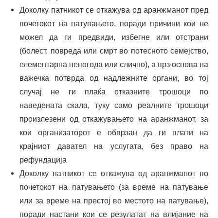
Доколку патникот се откажува од аранжманот пред
почетокот на патувањето, поради причини кои не
можел да ги предвиди, избегне или отстрани
(болест, повреда или смрт во потесното семејство,
елементарна непогода или слично), а врз основа на
важечка потврда од надлежните органи, во тој
случај не ги плаќа отказните трошоци по
наведената скала, туку само реалните трошоци
произлезени од откажувањето на аранжманот, за
кои организаторот е обврзан да ги плати на
крајниот давател на услугата, без право на
рефундација
Доколку патникот се откажува од аранжманот по
почетокот на патувањето (за време на патување
или за време на престој во местото на патување),
поради настани кои се резулатат на влијание на