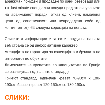
аранжман понуден и продаден по рани резерваци или
т.н. last minute специјални понуди пред отпочнувањето
на аранжманот поради: отказ од клиент, намалена
цена од сопственикот или непродадена соба од
контингентот) НЕ следува корекција на цената.
Сликите и информациите за сите понуди на нашата
веб страна се од информативен карактер..
Агенцијата не гарантира за конекцијата и брзината на
интернетот во објектите.
Димензиите на креветите во капацитетите во Грција
се разликуваат од нашите стандарди.
Грчкиот стандард: единечен кревет 70-90см x 180-
190см, брачен кревет 120-160см со 180-190см
СЛИКИ: