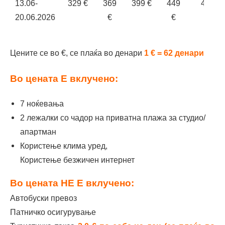
13.06-
329 €
369
399 €
449
429 €
20.06.2026
€
€
20.06-
369 €
409
449 €
499
469 €
Цените се во €, се плаќа во денари
1 € = 62 денари
27.06.2026
€
€
Во цената Е вклучено:
27.06-
389 €
439
479 €
539
489 €
04.07.2026
€
€
7 ноќевања
2 лежалки со чадор на приватна плажа за студио/
04.07-
399 €
449
539 €
569
559 €
апартман
11.07.2026
€
€
Користење клима уред,
11.07-
429 €
479
559 €
599
579 €
Користење безжичен интернет
18.07.2026
€
€
Во цената НЕ Е вклучено:
18.07-
449 €
509
589 €
619
599 €
Автобуски превоз
25.07.2026
€
€
Патничко осигурување