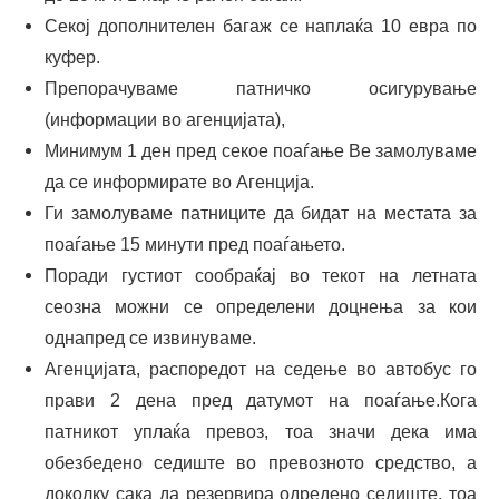
Секој дополнителен багаж се наплаќа 10 евра по
куфер.
Препорачуваме патничко осигурување
(информации во агенцијата),
Минимум 1 ден пред секое поаѓање Ве замолуваме
да се информирате во Агенција.
Ги замолуваме патниците да бидат на местата за
поаѓање 15 минути пред поаѓањето.
Поради густиот сообраќај во текот на летната
сеозна можни се определени доцнења за кои
однапред се извинуваме.
Агенцијата, распоредот на седење во автобус го
прави 2 дена пред датумот на поаѓање.Кога
патникот уплаќа превоз, тоа значи дека има
обезбедено седиште во превозното средство, а
доколку сака да резервира одредено седиште, тоа