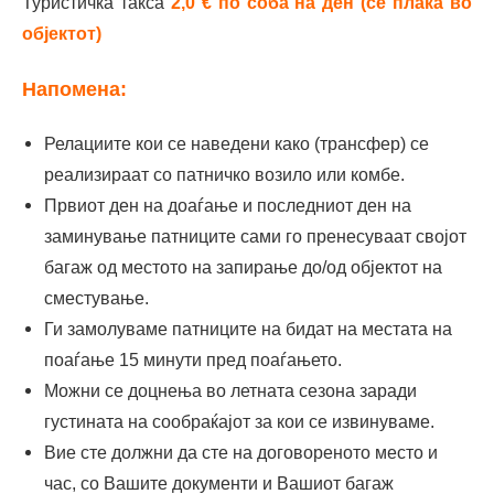
Туристичка такса
2,0 € по соба на ден (се плаќа во
25.07-
479 €
529
589 €
629
599 €
објектот)
01.08.2026
€
€
Напомена:
01.08-
479 €
529
589 €
629
599 €
08.08.2026
€
€
Релациите кои се наведени како (трансфер) се
реализираат со патничко возило или комбе.
08.08-
479 €
529
589 €
629
599 €
Првиот ден на доаѓање и последниот ден на
15.08.2026
€
€
заминување патниците сами го пренесуваат својот
багаж од местото на запирање до/од објектот на
15.08-
459 €
509
569 €
609
579 €
сместување.
22.08.2026
€
€
Ги замолуваме патниците на бидат на местата на
поаѓање 15 минути пред поаѓањето.
22.08-
429 €
479
539 €
579
529 €
Можни се доцнења во летната сезона заради
29.08.2026
€
€
густината на сообраќајот за кои се извинуваме.
29.08-
379 €
429
469 €
519
489 €
Вие сте должни да сте на договореното место и
05.09.2026
€
€
час, со Вашите документи и Вашиот багаж