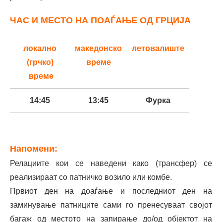
Струга – Хотел Дрим,
02;15
55 €
ЧАС И МЕСТО НА ПОАЃАЊЕ ОД ГРЦИЈА
трансфер до Битола
Охрид – БП Лук Оил излез кон
02;30
55 €
локално
македонско
летовалиште
Битола, трансфер до Битола
(грчко)
време
време
Ресен – спроти автобуска
03;15
55 €
станица, трансфер до Битола
14:45
13:45
Фурка
15:00
14:00
Сивири
Напомени:
15:30
14:30
Неа Потидеа
Релациите кои се наведени како (трансфер) се
15:45
14:45
Неа Плагија
реализираат со патничко возило или комбе.
Првиот ден на доаѓање и последниот ден на
заминување патниците сами го пренесуваат својот
багаж од местото на запирање до/од објектот на