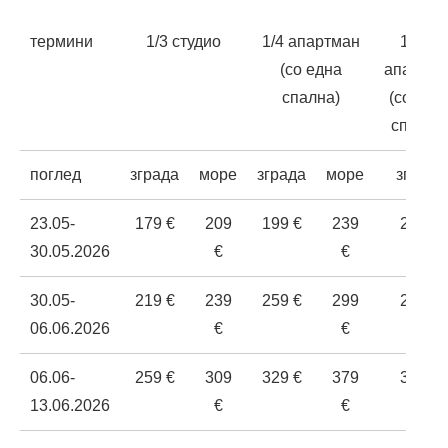
термини
1/3 студио
1/4 апартман
1/4+1
(со една
апартма
спална)
(со едн
спална
поглед
зграда
море
зграда
море
зграда
23.05-
179 €
209
199 €
239
219 €
30.05.2026
€
€
30.05-
219 €
239
259 €
299
279 €
06.06.2026
€
€
06.06-
259 €
309
329 €
379
359 €
13.06.2026
€
€