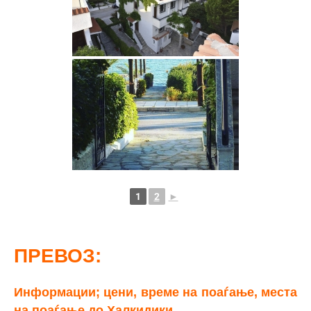
1
2
►
ПРЕВОЗ:
Информации; цени, време на поаѓање, места
на поаѓање до Халкидики