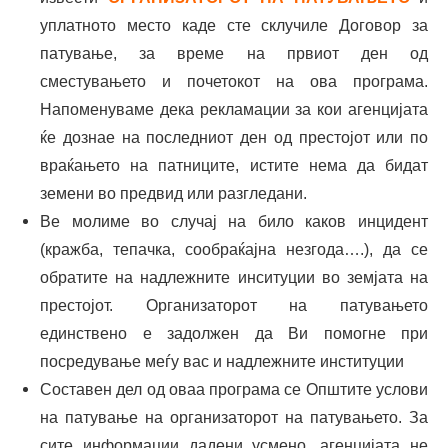
уплатното место каде сте склучиле Договор за
патување, за време на првиот ден од
сместувањето и почетокот на ова програма.
Напоменуваме дека рекламации за кои агенцијата
ќе дознае на последниот ден од престојот или по
враќањето на патниците, истите нема да бидат
земени во предвид или разгледани.
Ве молиме во случај на било каков инцидент
(кражба, тепачка, сообраќајна незгода….), да се
обратите на надлежните инситуции во земјата на
престојот. Организаторот на патувањето
единствено е задолжен да Ви помогне при
посредување меѓу вас и надлежните институции
Составен дел од оваа програма се Општите услови
на патување на организаторот на патувањето. За
сите информации дадени усмено, агенцијата не