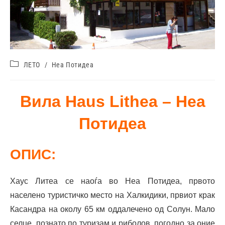
ЛЕТО
/
Неа Потидеа
Вила Haus Lithea – Неа
Потидеа
ОПИС:
Хаус Литеа се наоѓа во Неа Потидеа, првото
населено туристичко место на Халкидики, првиот крак
Касандра на околу 65 км оддалечено од Солун. Мало
селце, познато по туризам и риболов, погодно за оние