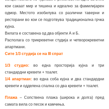
кои сакаат мир и тишина и идеално за фамилијарен
одмор. Местото изобилува со различни таверни и
ресторани во кои се подготвува традиционална грчка
кујна.
Вилата е составена од два објекти А и Б.
Располага со трикреветни студија и четворокреветни
апартмани.
Сите 1/3 студија се на III спрат
1/3 студио:
во една просторија кујна и три
стандардни кревети + тоалет.
1/4 апартман:
во една соба кујна и два стандардни
кревети и одделена спална со два кревети + тоалет.
Плажа
– Сопствена плажа (широка и долга) пред
самата вила со песок и камчиња.