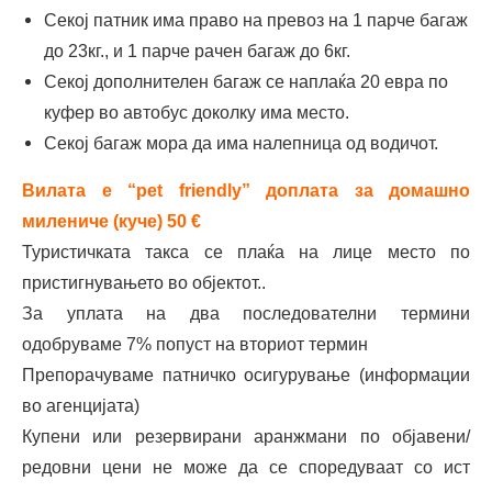
Секој патник има право на превоз на 1 парче багаж
05.09-
329 €
379
419 €
459
439€
до 23кг., и 1 парче рачен багаж до 6кг.
12.09.2026
€
€
Секој дополнителен багаж се наплаќа 20 евра по
куфер во автобус доколку има место.
12.09-
279 €
329
359 €
399
369 €
Секој багаж мора да има налепница од водичот.
19.09.2026
€
€
Вилата е “pet friendly” доплата за домашно
19.09-
199 €
239
259 €
329
279 €
милениче (куче) 50 €
26.09.2026
€
€
Туристичката такса се плаќа на лице место по
пристигнувањето во објектот..
За уплата на два последователни термини
одобруваме 7% попуст на вториот термин
Препорачуваме патничко осигурување (информации
во агенцијата)
Купени или резервирани аранжмани по објавени/
редовни цени не може да се споредуваат со ист