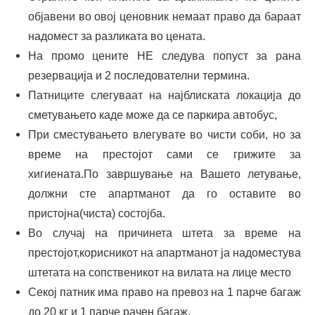
објавени во овој ценовник немаат право да бараат
надомест за разликата во цената.
На промо цените НЕ следува попуст за рана
резервација и 2 последователни термина.
Патниците слегуваат на најблиската локација до
сметувањето каде може да се паркира автобус,
При сместувањето влегувате во чисти соби, но за
време на престојот сами се грижите за
хигиената.По завршување на Вашето летување,
должни сте апартманот да го оставите во
пристојна(чиста) состојба.
Во случај на причинета штета за време на
престојот,корисникот на апартманот ја надоместува
штетата на сопственикот на вилата на лице место
Секој патник има право на превоз на 1 парче багаж
до 20 кг и 1 парче рачен багаж.