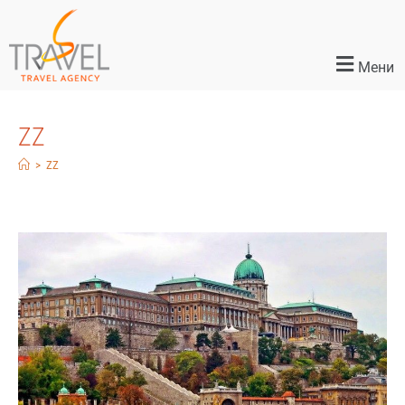
Мени
ZZ
>
ZZ