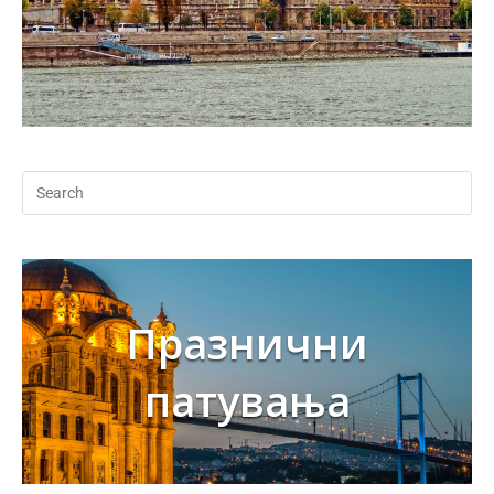
Празнични
патувања