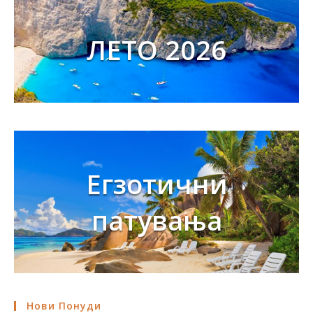
ЛЕТО 2026
Егзотични
патувања
Нови Понуди