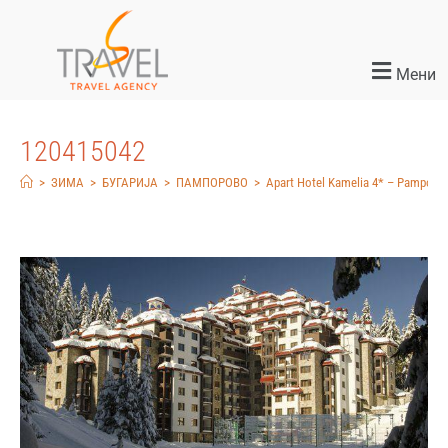
Мени
120415042
>
ЗИМА
>
БУГАРИЈА
>
ПАМПОРОВО
>
Apart Hotel Kamelia 4* – Pamporov