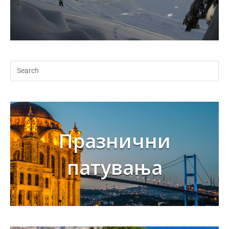
Празнични
патувања