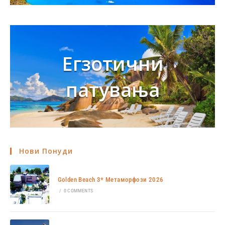
Егзотични
патувања
Нови Понуди
Golden Beach 3* Метаморфози 2026
/
0 COMMENTS