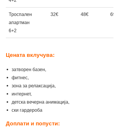
4+2
Троспален
32€
48€
69€
апартман
6+2
Цената вклучува:
затворен базен,
фитнес,
зона за релаксација,
интернет,
детска вечерна анимација,
ски гардероба
Доплати и попусти: