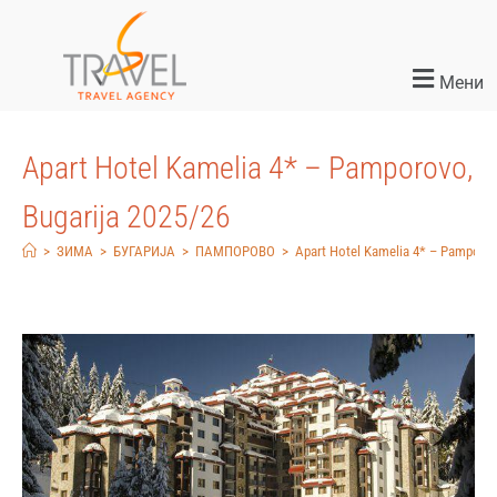
Мени
Apart Hotel Kamelia 4* – Pamporovo,
Bugarija 2025/26
>
ЗИМА
>
БУГАРИЈА
>
ПАМПОРОВО
>
Apart Hotel Kamelia 4* – Pamporov