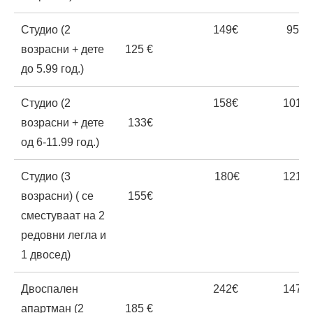
Студио (2
149€
95€
возрасни + дете
125 €
до 5.99 год.)
Студио (2
158€
101€
возрасни + дете
133€
од 6-11.99 год.)
Студио (3
180€
121€
возрасни) ( се
155€
сместуваат на 2
редовни легла и
1 двосед)
Двоспален
242€
147€
апартман (2
185 €