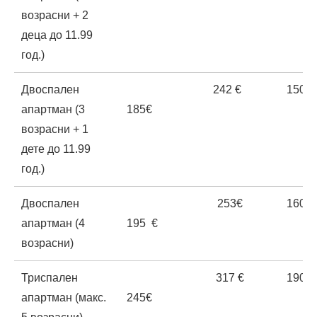
возрасни + 2
деца до 11.99
год.)
Двоспален
242 €
150€
апартман (3
185€
возрасни + 1
дете до 11.99
год.)
Двоспален
253€
160€
апартман (4
195 €
возрасни)
Триспален
317 €
190€
апартман (макс.
245€