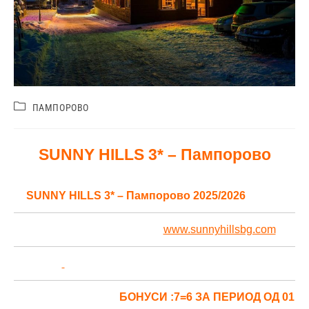
ПАМПОРОВО
SUNNY HILLS 3* – Пампорово
SUNNY HILLS 3* – Пампорово 202
5/202
6
www.sunnyhillsbg.com
БОНУСИ :
7=6 ЗА ПЕРИОД ОД 01.01