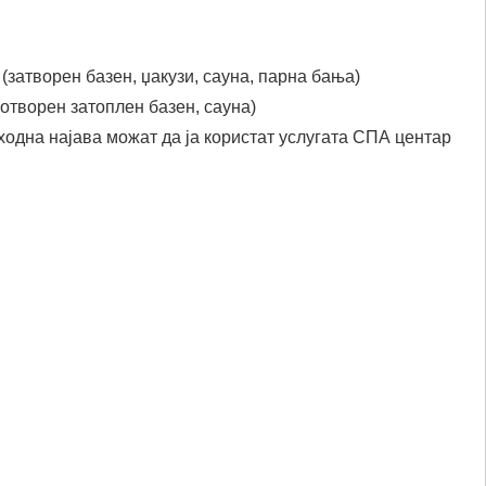
(затворен базен, џакузи, сауна, парна бања)
отворен затоплен базен, сауна)
ходна најава можат да ја користат услугата СПА центар