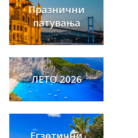
Празнични
патувања
ЛЕТО 2026
Егзотични