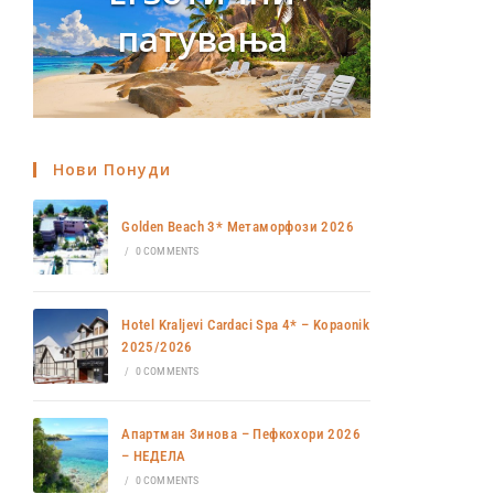
патувања
Нови Понуди
Golden Beach 3* Метаморфози 2026
/
0 COMMENTS
Hotel Kraljevi Cardaci Spa 4* – Kopaonik
2025/2026
/
0 COMMENTS
Апартман Зинова – Пефкохори 2026
– НЕДЕЛА
/
0 COMMENTS