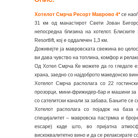
Хотелот Смрча Ресорт Маврово 4*
се нао
31 км од манастирот Свети Јован Бигорс
непосредна близина на хотелот. Блиските 
Resortlift, кој е оддалечен 1,3 км.
Доживејте ја мавровската свежина во целос
ви дава чувство на топлина, комфор и релак
Од Хотел Смрча Ќе можете да го гледате е
храна, заедно со најдоброто македонско вин
Хотелот Смрча располага со 22 гостинск
прозорци, мини-фрижидер-бар и машини за п
со сателитски канали за забава. Бањите се с
Хотелот располага со појадок на база 
специјалитет – мавровска пастрмка и бројн
escape) каде што, во пријатна атмос
вискоквалитетно вино и да се релаксирате с