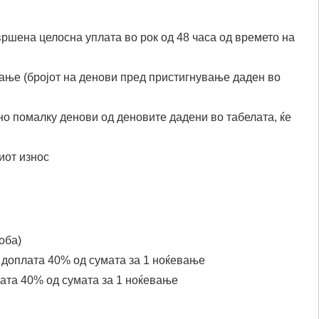
вршена целосна уплата во рок од 48 часа од времето на
ање (бројот на денови пред пристигнување даден во
о помалку денови од деновите дадени во табелата, ќе
иот износ
оба)
: доплата 40% од сумата за 1 ноќевање
лата 40% од сумата за 1 ноќевање