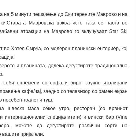
ѓа на 5 минути пешачење до Ски терените Маврово и на
ки.Старата Мавровска црква исто така се наоѓа во
забавни атракции на Маврово го вклучуваат Star Ski
т во Хотел Смрча, со модерен планински ентериер, кој
сација.
зерото и планината, додека дегустирате традицонална
о.
и соби опремени со софа и биро, звучно изолирани
равење кафе/чај, заедно со телевизор со рамен екран
о посебен тоалет и туш.
на швеска маса секое утро, ресторан (со врвниот
и интернационални специјалитети) и вински бар (Vine
фера, можете да дегустирате различни сорти на
о вашите пријатели.