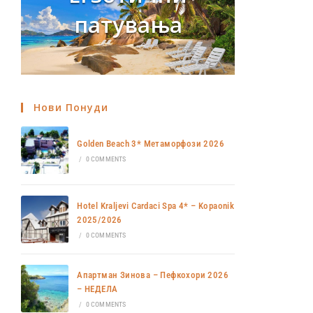
патувања
Нови Понуди
Golden Beach 3* Метаморфози 2026
/
0 COMMENTS
Hotel Kraljevi Cardaci Spa 4* – Kopaonik
2025/2026
/
0 COMMENTS
Апартман Зинова – Пефкохори 2026
– НЕДЕЛА
/
0 COMMENTS