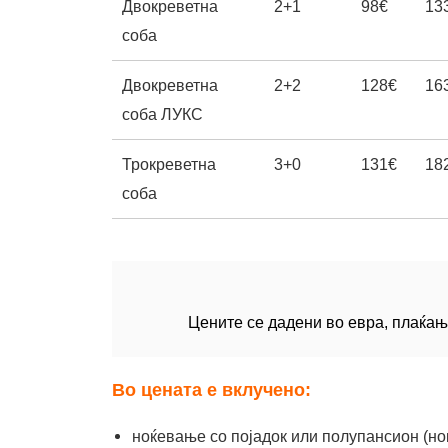
Двокреветна
2+1
98€
13
соба
Двокреветна
2+2
128€
16
соба ЛУКС
Трокреветна
3+0
131€
18
соба
Цените се дадени во евра, плаќањ
Во цената е вклучено:
ноќевање со појадок или полупансион (ноќ