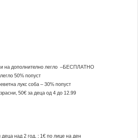
асни на дополнително легло –БЕСПЛАТНО
 легло 50% попуст
еветна лукс соба – 30% попуст
расни, 50€ за деца од 4 до 12.99
деца над 2 год. : 1€ по лице на ден