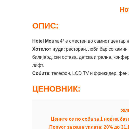
Ho
ОПИС:
Hotel Moura
4* е сместен во самиот центар 
Хотелот нуди
: ресторан, лоби бар со камин
билијард, ски остава, детска игрална, конфе
лифт.
Собите
: телефон, LCD TV и фрижидер, фен.
ЦЕНОВНИК:
 ЗИ
Цените се по соба за 1 ноќ на
Попуст за рана уплата: 20% до 31.10