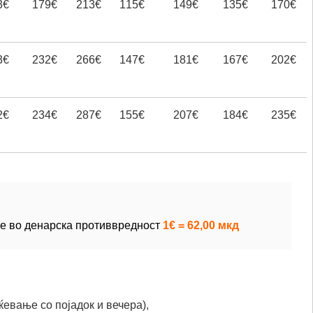
3€
179€
213€
115€
149€
135€
170€
3€
232€
266€
147€
181€
167€
202€
2€
234€
287€
155€
207€
184€
235€
е во денарска противвредност 
1€ = 62,00 мкд
евање со појадок и вечера),