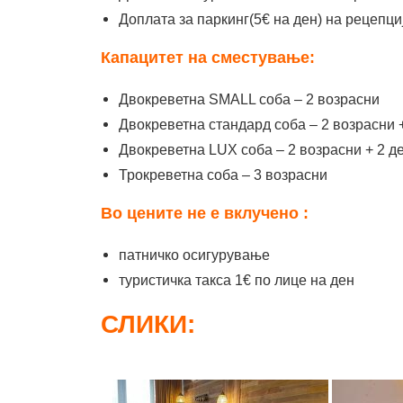
Доплата за паркинг(5€ на ден) на рецепци
Капацитет на сместување:
Двокреветна SMALL соба – 2 возрасни
Двокреветна стандард соба – 2 возрасни +
Двокреветна LUX соба – 2 возрасни + 2 де
Трокреветна соба – 3 возрасни
Во цените не е вклучено :
патничко осигурување
туристичка тaкса 1€ по лице на ден
СЛИКИ: