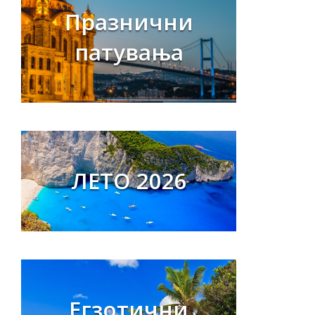
Празнични
патувања
ЛЕТО 2026
Егзотични