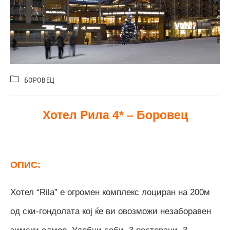
БОРОВЕЦ
Хотел Рила 4* – Боровец
ОПИС:
Хотел “Rila” e oгромен комплекс лоциран на 200м
од ски-гондолата кој ќе ви овозможи незаборавен