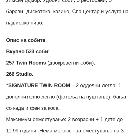
зимски одмор. Удобни соби, 3 ресторани, 3
барови, дискотека, казино, Спа центар и услуга на
највисоко ниво.
Опис на собите
Вкупно 523 соби
:
257 Twin Rooms
(двокреветни соби),
266 Studio.
*SIGNATURE TWIN ROOM
– 2 одделни легла, 1
дополнително легло (фотеља на пуштање), бања
со када и фен за коса.
Максимум семсетување: 2 возрасни + 1 дете до
11,99 години. Нема можност за сместување на 3