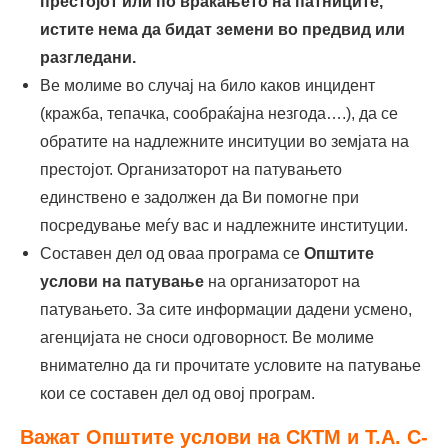
престојот или по враќањето на патниците,
истите нема да бидат земени во предвид или
разгледани.
Ве молиме во случај на било каков инцидент
(кражба, тепачка, сообраќајна незгода….), да се
обратите на надлежните инситуции во земјата на
престојот. Организаторот на патувањето
единствено е задолжен да Ви помогне при
посредување меѓу вас и надлежните институции.
Составен дел од оваа програма се
Општите
услови на патување
на организаторот на
патувањето. За сите информации дадени усмено,
агенцијата не сноси одговорност. Ве молиме
внимателно да ги прочитате условите на патување
кои се составен дел од овој програм.
Важат Општите услови на СКТМ и Т.А. С-