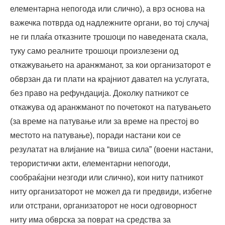
елементарна непогода или слично), а врз основа на
важечка потврда од надлежните органи, во тој случај
не ги плаќа отказните трошоци по наведената скала,
туку само реалните трошоци произлезени од
откажувањето на аранжманот, за кои организаторот е
обврзан да ги плати на крајниот давател на услугата,
без право на рефундација. Доколку патникот се
откажува од аранжманот по почетокот на патувањето
(за време на патување или за време на престој во
местото на патување), поради настани кои се
резулатат на влијание на “виша сила” (воени настани,
терористички акти, елементарни непогоди,
сообраќајни незгоди или слично), кои ниту патникот
ниту организаторот не можел да ги предвиди, избегне
или отстрани, организаторот не носи одговорност
ниту има обврска за поврат на средства за