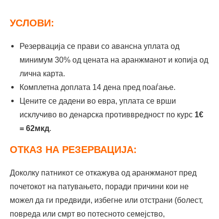
УСЛОВИ:
Резервација се прави со авансна уплата од
минимум 30% од цената на аранжманот и копија од
лична карта.
Комплетна доплата 14 дена пред поаѓање.
Цените се дадени во евра, уплата се врши
исклучиво во денарска противвредност по курс
1€
= 62мкд
.
ОТКАЗ НА РЕЗЕРВАЦИЈА:
Доколку патникот се откажува од аранжманот пред
почетокот на патувањето, поради причини кои не
можел да ги предвиди, избегне или отстрани (болест,
повреда или смрт во потесното семејство,