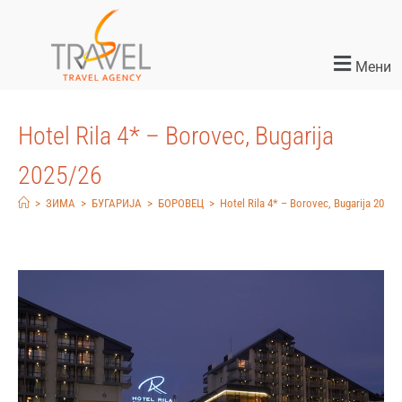
Мени
Hotel Rila 4* – Borovec, Bugarija
2025/26
>
ЗИМА
>
БУГАРИЈА
>
БОРОВЕЦ
>
Hotel Rila 4* – Borovec, Bugarija 2025/